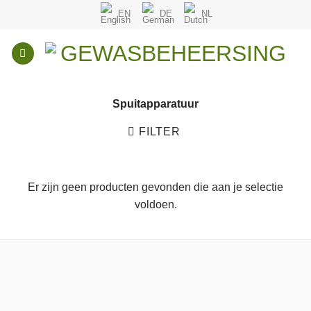
Overslaan
EN
DE
NL
naar
inhoud
Spuitapparatuur
FILTER
Er zijn geen producten gevonden die aan je selectie
voldoen.