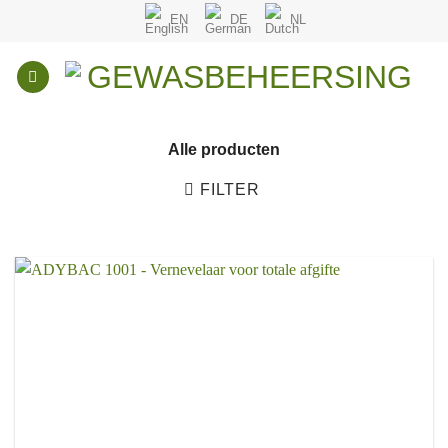
Overslaan
EN
DE
NL
naar
inhoud
Alle producten
FILTER